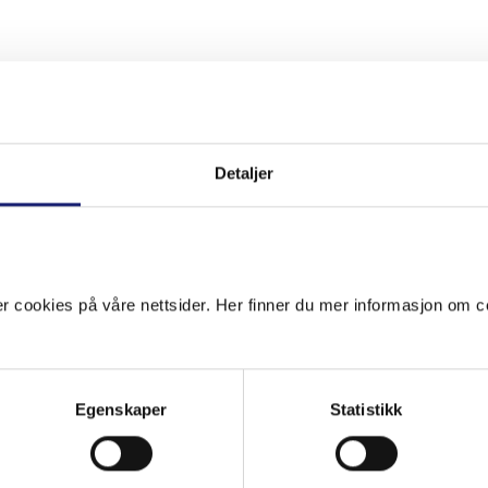
TIGHETER
Detaljer
2022
16 411
 cookies på våre nettsider. Her finner du mer informasjon om co
41 087 791
16 087
Egenskaper
Statistikk
41 120 288