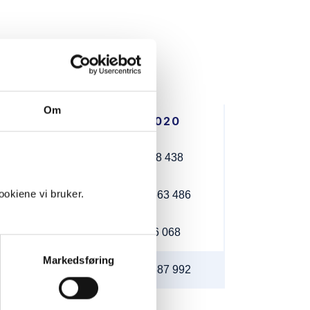
Om
2021
2020
19 845
208 438
okiene vi bruker.
59 567 879
62 663 486
16 071
16 068
Markedsføring
59 603 795
62 887 992