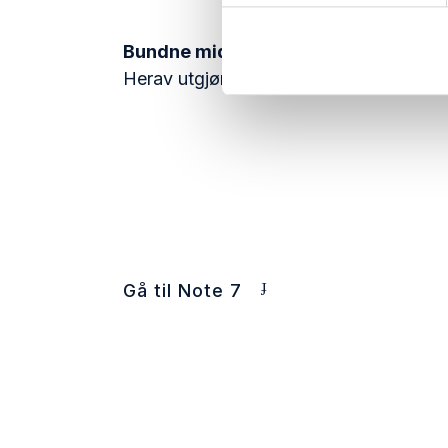
Bundne midler
Herav utgjør bundne midler kr 32 722 
Gå til Note 7