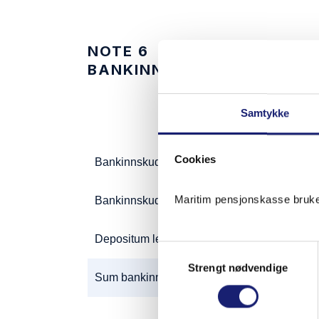
NOTE 6
BANKINNSKUDD, TREKKRET
Samtykke
Cookies
Bankinnskudd, klientkonto kapitalforvaltning
Maritim pensjonskasse bruker
Bankinnskudd DnB
Depositum leie Anthon B Nilsen
Samtykkevalg
Strengt nødvendige
Sum bankinnskudd og kontanter